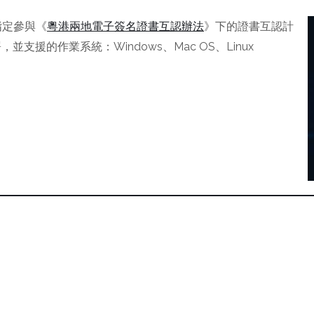
指定參與《
粵港兩地電子簽名證書互認辦法
》下的證書互認計
並支援的作業系統：Windows、Mac OS、Linux