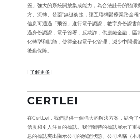
簽」強大的系統開放集成能力，為合法註冊的醫師
方、流轉、發藥”無縫銜接，讓互聯網醫療業務全
信息可通過「飛簽」進行電子認證，數字身份證書
過身份認證，電子簽署，反欺詐，供應鏈金融，區
化轉型和賦能，使得全程電子化管理，減少中間環
後勤保障。
[
了解更多
]
CERTLEI
在CertLei，我們提供一個強大的解決方案，結合了
信度和引人注目的標誌。我們獨特的標誌展示了重要
息的標誌突出顯示公司的驗證狀態、公司名稱（本