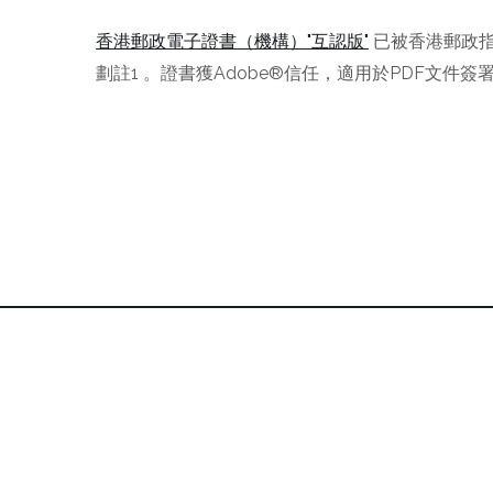
香港郵政電子證書（機構）"互認版"
已被香港郵政
劃註1 。證書獲Adobe®信任，適用於PDF文件簽署，